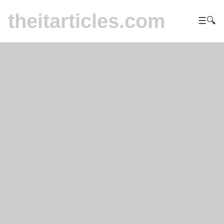
theitarticles.com
☰
🔍