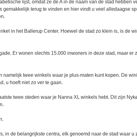
fabetische lijst, omdat ze de A in de naam van de stad hebben v
is gemakkelijk terug te vinden en hier vindt u veel alledaagse s
en.
 winkel in het Ballerup Center. Hoewel de stad zo klein is, is de
ygade. Er wonen slechts 15.000 inwoners in deze stad, maar er 
zijn namelijk twee winkels waar je plus-maten kunt kopen. De w
, u hoeft niet zo ver te gaan.
tste twee steden waar je Nanna XL winkels hebt. Dit zijn Nykø
n.
n.
 in de belangrijkste centra, elk genoemd naar de stad waar u z