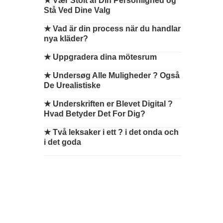
★
Vær Stolt af Din Personlighed og
Stå Ved Dine Valg
★
Vad är din process när du handlar
nya kläder?
★
Uppgradera dina mötesrum
★
Undersøg Alle Muligheder ? Også
De Urealistiske
★
Underskriften er Blevet Digital ?
Hvad Betyder Det For Dig?
★
Två leksaker i ett ? i det onda och
i det goda