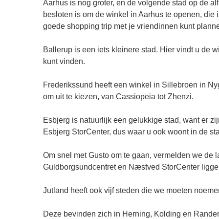
Aarhus is nog groter, en de volgende stad op de al
besloten is om de winkel in Aarhus te openen, die 
goede shopping trip met je vriendinnen kunt plann
Ballerup is een iets kleinere stad. Hier vindt u de
kunt vinden.
Frederikssund heeft een winkel in Sillebroen in N
om uit te kiezen, van Cassiopeia tot Zhenzi.
Esbjerg is natuurlijk een gelukkige stad, want er 
Esbjerg StorCenter, dus waar u ook woont in de stad
Om snel met Gusto om te gaan, vermelden we de laa
Guldborgsundcentret en Næstved StorCenter ligge
Jutland heeft ook vijf steden die we moeten noeme
Deze bevinden zich in Herning, Kolding en Randers,