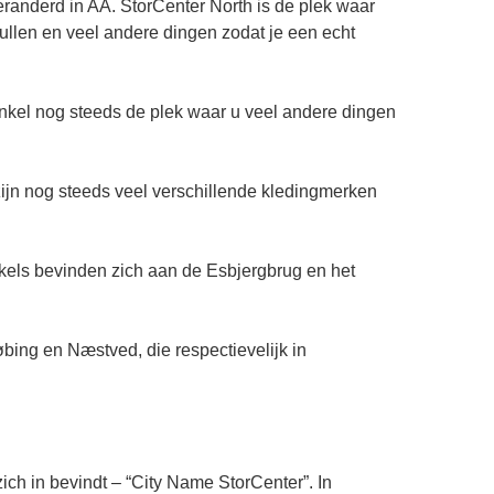
eranderd in AA. StorCenter North is de plek waar
pullen en veel andere dingen zodat je een echt
 winkel nog steeds de plek waar u veel andere dingen
zijn nog steeds veel verschillende kledingmerken
inkels bevinden zich aan de Esbjergbrug en het
bing en Næstved, die respectievelijk in
ich in bevindt – “City Name StorCenter”. In