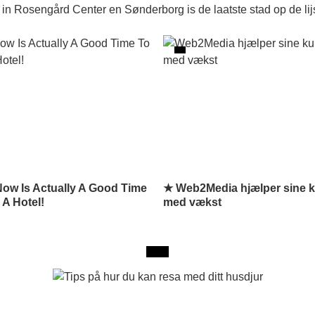
 Rosengård Center en Sønderborg is de laatste stad op de lijs
ow Is Actually A Good Time
★ Web2Media hjælper sine 
A Hotel!
med vækst