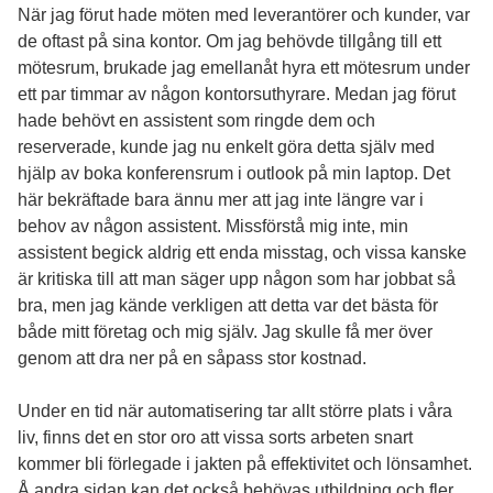
När jag förut hade möten med leverantörer och kunder, var
de oftast på sina kontor. Om jag behövde tillgång till ett
mötesrum, brukade jag emellanåt hyra ett mötesrum under
ett par timmar av någon kontorsuthyrare. Medan jag förut
hade behövt en assistent som ringde dem och
reserverade, kunde jag nu enkelt göra detta själv med
hjälp av
boka konferensrum i outlook
på min laptop. Det
här bekräftade bara ännu mer att jag inte längre var i
behov av någon assistent. Missförstå mig inte, min
assistent begick aldrig ett enda misstag, och vissa kanske
är kritiska till att man säger upp någon som har jobbat så
bra, men jag kände verkligen att detta var det bästa för
både mitt företag och mig själv. Jag skulle få mer över
genom att dra ner på en såpass stor kostnad.
Under en tid när automatisering tar allt större plats i våra
liv, finns det en stor oro att vissa sorts arbeten snart
kommer bli förlegade i jakten på effektivitet och lönsamhet.
Å andra sidan kan det också behövas utbildning och fler