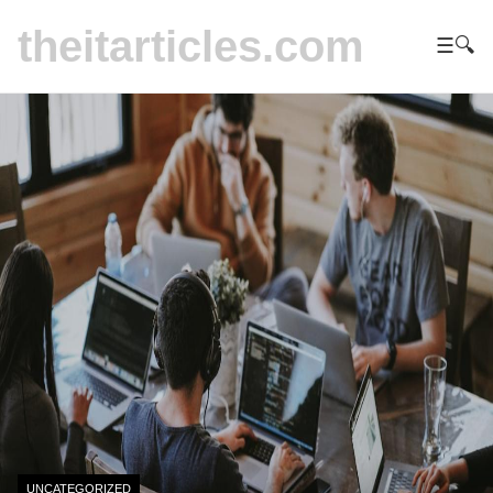
theitarticles.com
☰
🔍
UNCATEGORIZED