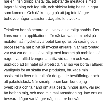
har en liten grupp anställda, arbetar de mestadels med
lagerhållning och logistik, och skickar iväg beställningar
som kommer. Och då kom jag på att jag inte längre
behövde någon assistent. Jag skulle utveckla.
Tekniken har på senare tid utvecklats otroligt snabbt. Det
finns numera applikationer för nästan vad som helst på
mobilen, så mycket av arbetet kan göras på språng och
processerna har blivit så mycket enklare. När mitt företag
var nytt var det inte så vanligt med internet på mobilen, så
någon var alltid tvungen att sitta vid datorn och vara
uppkopplad till nätet på arbetstid. När jag var borta i affärer,
vanligtvis för att skaffa nya produkter, brukade min
assistent ta över min roll när det gällde beställningar och
att paketutskick. När smartphonen kom kunde jag
överblicka och ta hand om alla beställningar själv, var jag
än befann mig, och med minimal ansträngning. Inte ens att
besvara frågor var längre något större besvär.