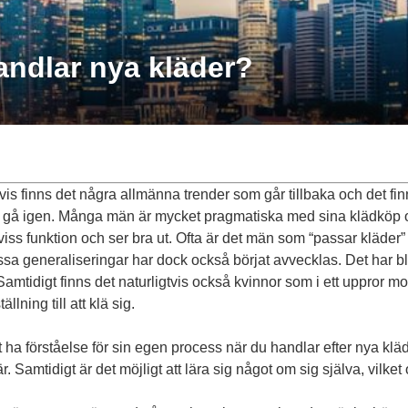
andlar nya kläder?
tvis finns det några allmänna trender som går tillbaka och det fi
 gå igen. Många män är mycket pragmatiska med sina klädköp och 
viss funktion och ser bra ut. Ofta är det män som “passar kläder
issa generaliseringar har dock också börjat avvecklas. Det har bl
Samtidigt finns det naturligtvis också kvinnor som i ett uppror 
lning till att klä sig.
ha förståelse för sin egen process när du handlar efter nya kläd
r. Samtidigt är det möjligt att lära sig något om sig själva, vilke