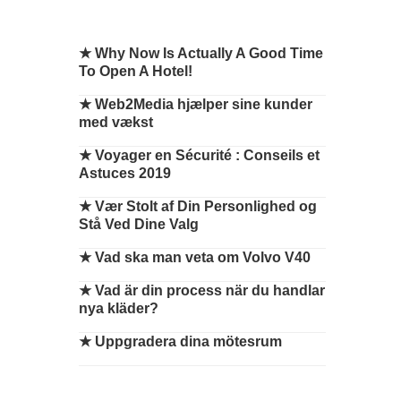
★
Why Now Is Actually A Good Time
To Open A Hotel!
★
Web2Media hjælper sine kunder
med vækst
★
Voyager en Sécurité : Conseils et
Astuces 2019
★
Vær Stolt af Din Personlighed og
Stå Ved Dine Valg
★
Vad ska man veta om Volvo V40
★
Vad är din process när du handlar
nya kläder?
★
Uppgradera dina mötesrum