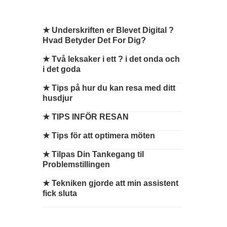
★
Underskriften er Blevet Digital ?
Hvad Betyder Det For Dig?
★
Två leksaker i ett ? i det onda och
i det goda
★
Tips på hur du kan resa med ditt
husdjur
★
TIPS INFÖR RESAN
★
Tips för att optimera möten
★
Tilpas Din Tankegang til
Problemstillingen
★
Tekniken gjorde att min assistent
fick sluta