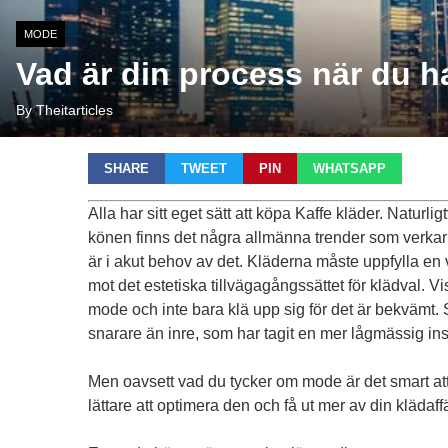
MODE
Vad är din process när du h
By Theitarticles
SHARE
TWEET
PIN
WHATSAPP
Alla har sitt eget sätt att köpa
Kaffe kläder
. Naturlig
könen finns det några allmänna trender som verkar
är i akut behov av det. Kläderna måste uppfylla en 
mot det estetiska tillvägagångssättet för klädval. V
mode och inte bara klä upp sig för det är bekvämt. 
snarare än inre, som har tagit en mer lågmässig instäl
Men oavsett vad du tycker om mode är det smart att 
lättare att optimera den och få ut mer av din klädaffä