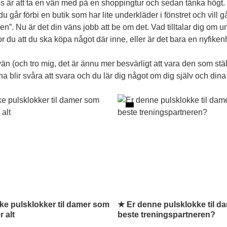
s är att ta en vän med på en shoppingtur och sedan tänka högt. D
u går förbi en butik som har lite underkläder i fönstret och vill 
utiken”. Nu är det din väns jobb att be om det. Vad tilltalar dig om
ror du att du ska köpa något där inne, eller är det bara en nyfike
 vän (och tro mig, det är ännu mer besvärligt att vara den som st
ågorna blir svåra att svara och du lär dig något om dig själv och di
e pulsklokker til damer som
★ Er denne pulsklokke til d
r alt
beste treningspartneren?