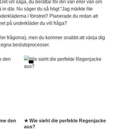
et vill säga, du berättar för din vän eller vän om
gå in där. Nu säger du så högt “Jag märkte lite
 underkläderna i fönstret? Planerade du redan att
nhet på underkläder du vill fråga?
äller frågorna), men du kommer snabbt att vänja dig
na egna beslutsprocesser.
ame den
★ Wie sieht die perfekte Regenjacke
aus?