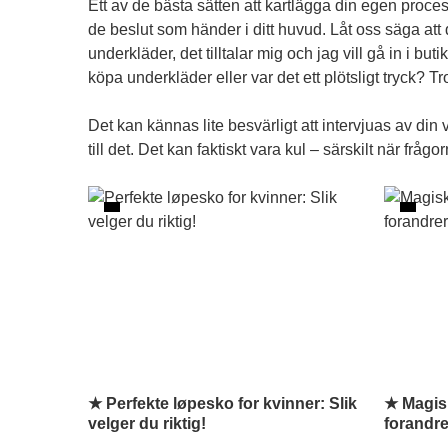
Ett av de bästa sätten att kartlägga din egen proces
de beslut som händer i ditt huvud. Låt oss säga att d
underkläder, det tilltalar mig och jag vill gå in i b
köpa underkläder eller var det ett plötsligt tryck? T
Det kan kännas lite besvärligt att intervjuas av din
till det. Det kan faktiskt vara kul – särskilt när fr
★ Perfekte løpesko for kvinner: Slik
★ Magisk
velger du riktig!
forandre