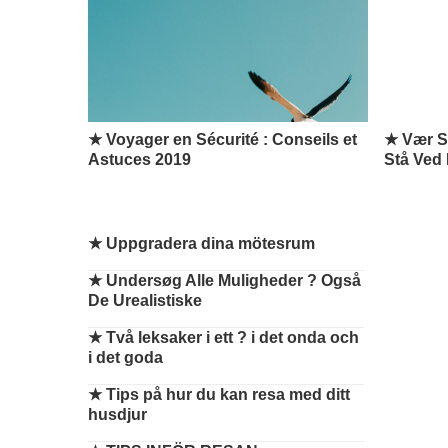
★ Voyager en Sécurité : Conseils et
★ Vær St
Astuces 2019
Stå Ved 
★
Uppgradera dina mötesrum
★
Undersøg Alle Muligheder ? Også
De Urealistiske
★
Två leksaker i ett ? i det onda och
i det goda
★
Tips på hur du kan resa med ditt
husdjur