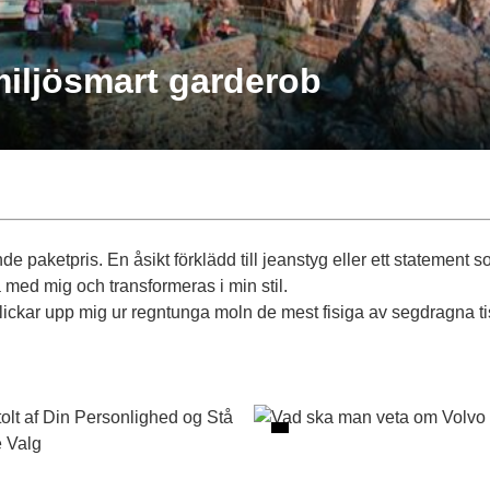
miljösmart garderob
paketpris. En åsikt förklädd till jeanstyg eller ett statement som 
 med mig och transformeras i min stil.
lickar upp mig ur regntunga moln de mest fisiga av segdragna ti