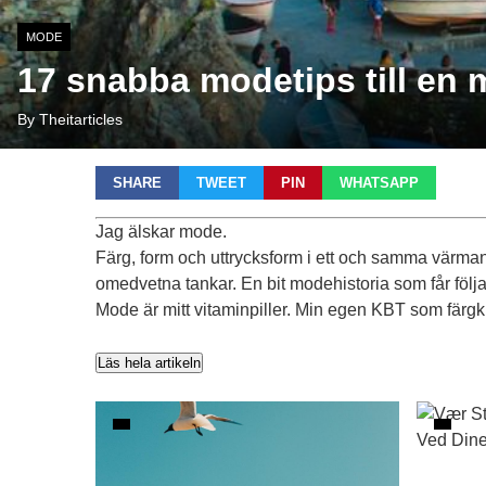
MODE
17 snabba modetips till en 
By Theitarticles
SHARE
TWEET
PIN
WHATSAPP
Jag älskar mode.
Färg, form och uttrycksform i ett och samma värmande 
omedvetna tankar. En bit modehistoria som får följa
Mode är mitt vitaminpiller. Min egen KBT som färgk
Läs hela artikeln