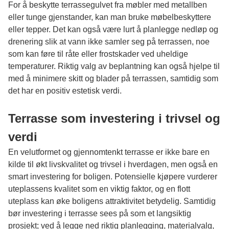
For å beskytte terrassegulvet fra møbler med metallben
eller tunge gjenstander, kan man bruke møbelbeskyttere
eller tepper. Det kan også være lurt å planlegge nedløp og
drenering slik at vann ikke samler seg på terrassen, noe
som kan føre til råte eller frostskader ved uheldige
temperaturer. Riktig valg av beplantning kan også hjelpe til
med å minimere skitt og blader på terrassen, samtidig som
det har en positiv estetisk verdi.
Terrasse som investering i trivsel og
verdi
En velutformet og gjennomtenkt
terrasse
er ikke bare en
kilde til økt livskvalitet og trivsel i hverdagen, men også en
smart investering for boligen. Potensielle kjøpere vurderer
uteplassens kvalitet som en viktig faktor, og en flott
uteplass kan øke boligens attraktivitet betydelig. Samtidig
bør investering i terrasse sees på som et langsiktig
prosjekt; ved å legge ned riktig planlegging, materialvalg,