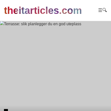
theitarticles.com
☰
🔍