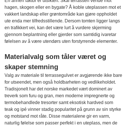
En annen faktor er utsikten. Skal terrassen vende mot
hagen, skogen eller en bygate? Å koble uteplassen mot et
vakkert landskap eller grøntområde kan gjøre oppholdet
ute enda mer tilfredsstillende. Dersom tomten ligger langs
en trafikkert vei, kan det være lurt å vurdere skjerming
gjennom beplantning eller gjerder som samtidig ivaretar
følelsen av å være utendørs uten forstyrrende elementer.
Materialvalg som tåler været og
skaper stemning
Valg av materiale til terrassegulvet er avgjørende ikke bare
for utseendet, men også holdbarheten og vedlikeholdet.
Tradisjonelt har det norske markedet vært dominert av
treverk som furu og gran, men moderne impregnerte og
termobehandlede tresorter samt eksotisk hardved som
teak og ipé vinner stadig popularitet på grunn av sin styrke
og motstand mot råte. Disse materialene gir en varm,
naturlig følelse som passer perfekt i en uteplass, men de