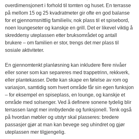
overdimensjonert i forhold til tomten og huset. En terrasse
på mellom 15 og 25 kvadratmeter gir ofte en god balanse
for et gjennomsnittlig familieliv, nok plass til et spisebord,
noen loungeseter og kanskje en grill. Det er likevel viktig å
skreddersy uteplassen etter bruksområdet og antall
brukere – om familien er stor, trengs det mer plass til
sosiale aktiviteter.
En gjennomtenkt planløsning kan inkludere flere nivåer
eller soner som kan separeres med trappetrinn, rekkverk,
eller plantekasser. Dette kan skape en følelse av rom og
variasjon, samtidig som hvert område får sin egen funksjon
– for eksempel en spiseplass, en lounge, og kanskje et
område med solsenger. Ved å definere sonene tydelig blir
terrassen langt mer innbydende og funksjonell. Tenk også
på hvordan møbler og utstyr skal plasseres: bredere
passasjer gjør at man kan bevege seg uhindret og gjør
uteplassen mer tilgjengelig.