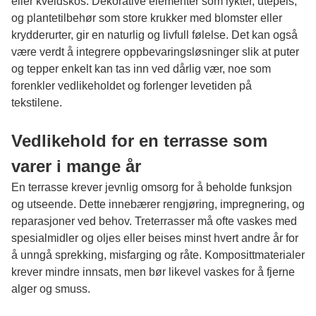
eller kveldskos. Dekorative elementer som lykter, utepeis,
og plantetilbehør som store krukker med blomster eller
krydderurter, gir en naturlig og livfull følelse. Det kan også
være verdt å integrere oppbevaringsløsninger slik at puter
og tepper enkelt kan tas inn ved dårlig vær, noe som
forenkler vedlikeholdet og forlenger levetiden på
tekstilene.
Vedlikehold for en terrasse som
varer i mange år
En terrasse krever jevnlig omsorg for å beholde funksjon
og utseende. Dette innebærer rengjøring, impregnering, og
reparasjoner ved behov. Treterrasser må ofte vaskes med
spesialmidler og oljes eller beises minst hvert andre år for
å unngå sprekking, misfarging og råte. Komposittmaterialer
krever mindre innsats, men bør likevel vaskes for å fjerne
alger og smuss.