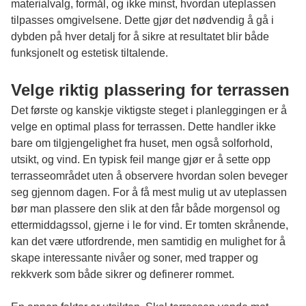
materialvalg, formål, og ikke minst, hvordan uteplassen
tilpasses omgivelsene. Dette gjør det nødvendig å gå i
dybden på hver detalj for å sikre at resultatet blir både
funksjonelt og estetisk tiltalende.
Velge riktig plassering for terrassen
Det første og kanskje viktigste steget i planleggingen er å
velge en optimal plass for terrassen. Dette handler ikke
bare om tilgjengelighet fra huset, men også solforhold,
utsikt, og vind. En typisk feil mange gjør er å sette opp
terrasseområdet uten å observere hvordan solen beveger
seg gjennom dagen. For å få mest mulig ut av uteplassen
bør man plassere den slik at den får både morgensol og
ettermiddagssol, gjerne i le for vind. Er tomten skrånende,
kan det være utfordrende, men samtidig en mulighet for å
skape interessante nivåer og soner, med trapper og
rekkverk som både sikrer og definerer rommet.