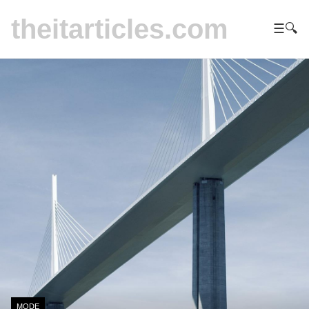
theitarticles.com
☰
🔍
MODE