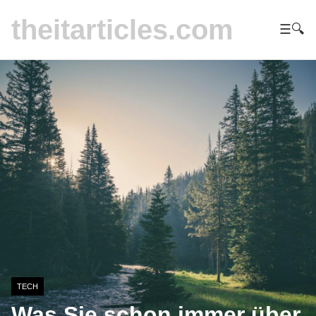
theitarticles.com
☰
🔍
TECH
Was Sie schon immer über