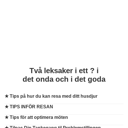
Två leksaker i ett ? i
det onda och i det goda
★
Tips på hur du kan resa med ditt husdjur
★
TIPS INFÖR RESAN
★
Tips för att optimera möten
★
Tilpas Din Tankegang til Problemstillingen