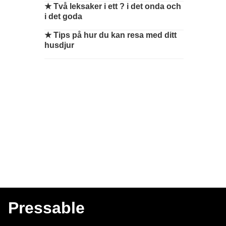
★
Två leksaker i ett ? i det onda och
i det goda
★
Tips på hur du kan resa med ditt
husdjur
Pressable