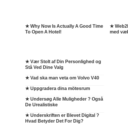
★ Why Now Is Actually A Good Time
★ Web2M
To Open A Hotel!
med væ
★
Vær Stolt af Din Personlighed og
Stå Ved Dine Valg
★
Vad ska man veta om Volvo V40
★
Uppgradera dina mötesrum
★
Undersøg Alle Muligheder ? Også
De Urealistiske
★
Underskriften er Blevet Digital ?
Hvad Betyder Det For Dig?