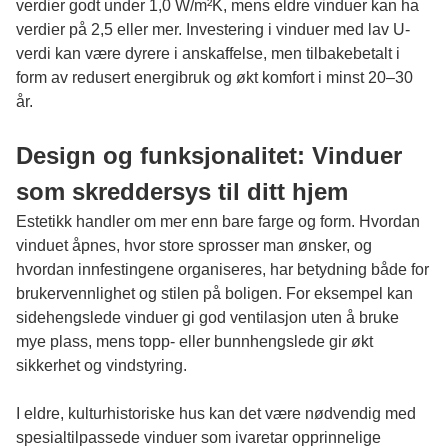
verdier godt under 1,0 W/m²K, mens eldre vinduer kan ha
verdier på 2,5 eller mer. Investering i vinduer med lav U-
verdi kan være dyrere i anskaffelse, men tilbakebetalt i
form av redusert energibruk og økt komfort i minst 20–30
år.
Design og funksjonalitet: Vinduer
som skreddersys til ditt hjem
Estetikk handler om mer enn bare farge og form. Hvordan
vinduet åpnes, hvor store sprosser man ønsker, og
hvordan innfestingene organiseres, har betydning både for
brukervennlighet og stilen på boligen. For eksempel kan
sidehengslede vinduer gi god ventilasjon uten å bruke
mye plass, mens topp- eller bunnhengslede gir økt
sikkerhet og vindstyring.
I eldre, kulturhistoriske hus kan det være nødvendig med
spesialtilpassede vinduer som ivaretar opprinnelige