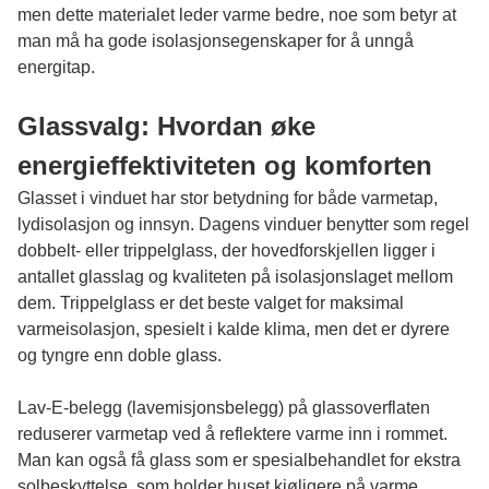
men dette materialet leder varme bedre, noe som betyr at
man må ha gode isolasjonsegenskaper for å unngå
energitap.
Glassvalg: Hvordan øke
energieffektiviteten og komforten
Glasset i vinduet har stor betydning for både varmetap,
lydisolasjon og innsyn. Dagens vinduer benytter som regel
dobbelt- eller trippelglass, der hovedforskjellen ligger i
antallet glasslag og kvaliteten på isolasjonslaget mellom
dem. Trippelglass er det beste valget for maksimal
varmeisolasjon, spesielt i kalde klima, men det er dyrere
og tyngre enn doble glass.
Lav-E-belegg (lavemisjonsbelegg) på glassoverflaten
reduserer varmetap ved å reflektere varme inn i rommet.
Man kan også få glass som er spesialbehandlet for ekstra
solbeskyttelse, som holder huset kjøligere på varme