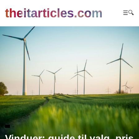
theitarticles.com
☰
🔍
Vinduer: guide til valg, pris